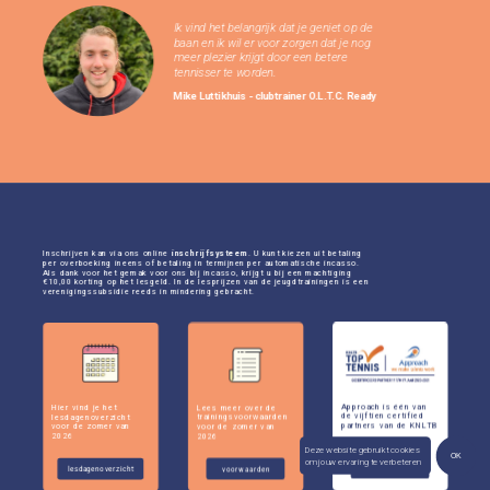
Ik vind het belangrijk dat je geniet op de 
baan en ik wil er voor zorgen dat je nog 
meer plezier krijgt door een betere 
tennisser te worden.
Mike Luttikhuis - clubtrainer O.L.T.C. Ready
Inschrijven kan via ons online 
inschrijfsysteem
. U kunt kiezen uit betaling 
per overboeking ineens of betaling in termijnen per automatische incasso. 
Als dank voor het gemak voor ons bij incasso, krijgt u bij een machtiging 
€10,00 korting op het lesgeld. In de lesprijzen van de jeugdtrainingen is een 
verenigingssubsidie reeds in mindering gebracht.
Approach is één van 
Hier vind je het 
Lees meer over de 
de vijftien certified 
lesdagenoverzicht 
trainingsvoorwaarden 
partners van de KNLTB  
voor de zomer van 
voor de zomer van 
2026
2026
Deze website gebruikt cookies 
OK
om jouw ervaring te verbeteren
lees meer
lesdagenoverzicht
voorwaarden