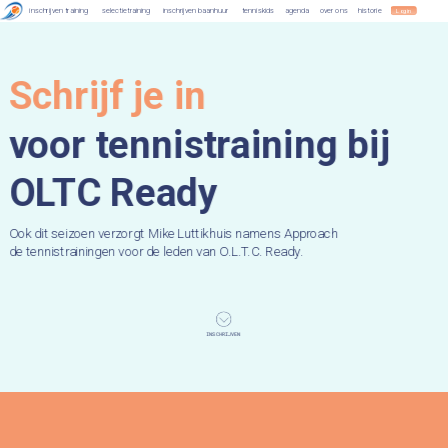
inschrijven training
selectietraining
inschrijven baanhuur
tenniskids
agenda
over ons
historie
Schrijf je in 
voor tennistraining bij 
OLTC Ready
Ook dit seizoen verzorgt Mike Luttikhuis namens Approach 
de tennistrainingen voor de leden van O.L.T.C. Ready. 
INSCHRIJVEN